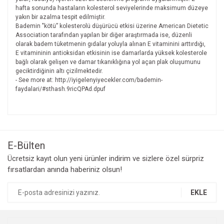
hafta sonunda hastaların kolesterol seviyelerinde maksimum düzeye
yakın bir azalma tespit edilmiştir.
Bademin "kötü” kolesterolü düşürücü etkisi üzerine American Dietetic
Association tarafından yapılan bir diğer araştırmada ise, düzenli
olarak badem tüketmenin gıdalar yoluyla alınan E vitaminini arttırdığı,
E vitamininin antioksidan etkisinin ise damarlarda yüksek kolesterole
bağlı olarak gelişen ve damar tıkanıklığına yol açan plak oluşumunu
geciktirdiğinin altı çizilmektedir.
- See more at: http://iyigelenyiyecekler.com/bademin-
faydalari/#sthash.9ricQPAd.dpuf
Bu ürünün fiyat bilgisi, resim, ürün açıklamalarında ve diğer
konularda yetersiz gördüğünüz noktaları öneri formunu
Bu ürüne ilk yorumu siz yapın!
kullanarak tarafımıza iletebilirsiniz.
Görüş ve önerileriniz için teşekkür ederiz.
E-Bülten
Yorum Yaz
Ücretsiz kayıt olun yeni ürünler indirim ve sizlere özel sürpriz
Ürün resmi kalitesiz, bozuk veya görüntülenemiyor.
fırsatlardan anında haberiniz olsun!
Ürün açıklamasında eksik bilgiler bulunuyor.
Ürün bilgilerinde hatalar bulunuyor.
EKLE
Ürün fiyatı diğer sitelerden daha pahalı.
Bu ürüne benzer farklı alternatifler olmalı.