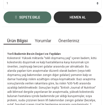
SEPETE EKLE
HEMEN AL
Ürün Bilgisi
Yorumlar
Önerileriniz
Yerli Bademin Besin Değeri ve Faydaları
Kolesterol: Yüksek miktarda "tekli doymamış yağ” içeren badem, kötü
kolesterolü düşürmek ve kalp hastalıklarına karşı korunmak için
önerilen, zeytinyağı benzeri gıdalar arasında yer almaktadır. Bu
alanda yapılan tüm araştırmalar düzenli olarak badem (veya tekli
doymamış yağ bakımından zengin diğer gıdaları) yemenin kalp ve
damar hastalığı riskini azalttığını ortaya koymaktadır. Bazı araştırma
sonuçlarında verilen rakamlara göre, bu riskin %30-%45 arasında
azaldığı belirtilmektedir. Sonuçları İngiliz "British Journal of Nutrition”
adlı bilimsel dergide yayınlanan bir araştırmada, yüksek kolesterolü
bulunan hastalara içinde bademinde yer aldığı kuruyemişler, soya
proteini, suda çözünen besin lifi bakımından zengin gıdalar (bezelye,
yulaf, fasulye) içeren özel bir beslenme programı uygulanmıştır. 2