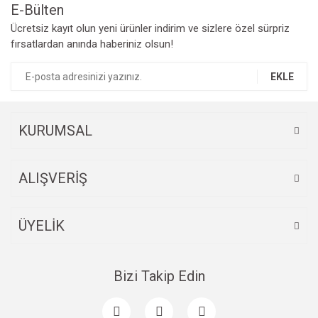
E-Bülten
Yorum Yaz
Ücretsiz kayıt olun yeni ürünler indirim ve sizlere özel sürpriz
Ürün resmi kalitesiz, bozuk veya görüntülenemiyor.
fırsatlardan anında haberiniz olsun!
Ürün açıklamasında eksik bilgiler bulunuyor.
Ürün bilgilerinde hatalar bulunuyor.
EKLE
Ürün fiyatı diğer sitelerden daha pahalı.
Bu ürüne benzer farklı alternatifler olmalı.
KURUMSAL
ALIŞVERİŞ
Gönder
ÜYELİK
Bizi Takip Edin