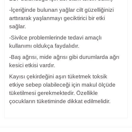
-İçeriğinde bulunan yağlar cilt güzelliğinizi
arttırarak yaşlanmayı geciktirici bir etki
sağlar.
-Sivilce problemlerinde tedavi amaçlı
kullanımı oldukça faydalıdır.
-Baş ağrısı, mide ağrısı gibi durumlarda ağrı
kesici etkisi vardır.
Kayısı çekirdeğini aşırı tüketmek toksik
etkiye sebep olabileceği için makul ölçüde
tüketilmesi gerekmektedir. Özellikle
çocukların tüketiminde dikkat edilmelidir.
Bu ürünün fiyat bilgisi, resim, ürün açıklamalarında ve diğer
konularda yetersiz gördüğünüz noktaları öneri formunu
Bu ürüne ilk yorumu siz yapın!
kullanarak tarafımıza iletebilirsiniz.
Görüş ve önerileriniz için teşekkür ederiz.